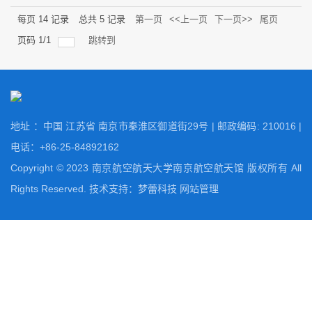
每页
14
记录
总共
5
记录
第一页
<<上一页
下一页>>
尾页
页码
1
/
1
跳转到
地址 ：中国 江苏省 南京市秦淮区御道街29号 | 邮政编码: 210016 |
电话：+86-25-84892162
Copyright © 2023 南京航空航天大学南京航空航天馆 版权所有 All
Rights Reserved. 技术支持：
梦蕾科技
网站管理