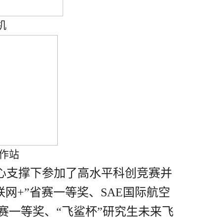
机
作站
心支撑下参加了高水平科创竞赛并
联网
+”
省赛一等奖、
SAE
国际航空
赛一等奖、“飞鲨杯”研究生未来飞