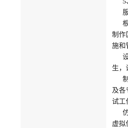
5
制作
施和
生，
及各
试工
虚拟