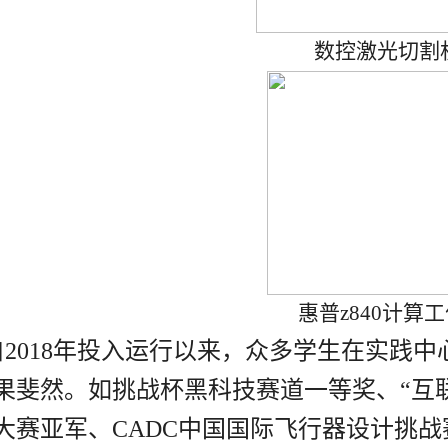
数控激光切割
惠普
z840
计算工
自
2018
年投入运行以来，众多学生在实践中
果斐然。如挑战杯黑科技赛道一等奖、“互
大赛亚军、
CADC
中国国际飞行器设计挑战