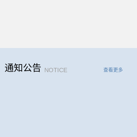
TIME: 2023-08-01
MORE
12
即日起开放通知
通知公告
2026-06
NOTICE
查看更多
18
5.18国际博物馆日开放
2026-05
24
4月24日航天日场馆开放
2026-04
31
2026年春假和清明开放通知